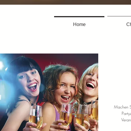
Home
Ch
Ver
Machen S
Party
Veran